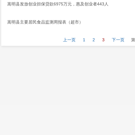
嵩明县发放创业担保贷款6975万元，惠及创业者443人
嵩明县主要居民食品监测周报表（超市）
上一页
1
2
3
下一页