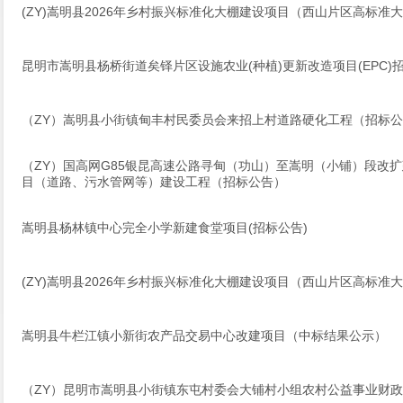
(ZY)嵩明县2026年乡村振兴标准化大棚建设项目（西山片区高标准
昆明市嵩明县杨桥街道矣铎片区设施农业(种植)更新改造项目(EPC)
（ZY）嵩明县小街镇甸丰村民委员会来招上村道路硬化工程（招标
（ZY）国高网G85银昆高速公路寻甸（功山）至嵩明（小铺）段改
目（道路、污水管网等）建设工程（招标公告）
嵩明县杨林镇中心完全小学新建食堂项目(招标公告)
(ZY)嵩明县2026年乡村振兴标准化大棚建设项目（西山片区高标准
嵩明县牛栏江镇小新街农产品交易中心改建项目（中标结果公示）
（ZY）昆明市嵩明县小街镇东屯村委会大铺村小组农村公益事业财