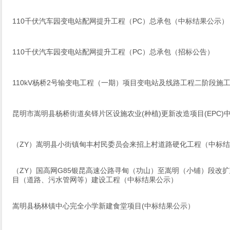
110千伏汽车园变电站配网提升工程（PC）总承包（中标结果公示）
110千伏汽车园变电站配网提升工程（PC）总承包（招标公告）
110kV杨桥2号输变电工程（一期）项目变电站及线路工程二阶段施
昆明市嵩明县杨桥街道矣铎片区设施农业(种植)更新改造项目(EPC)
（ZY）嵩明县小街镇甸丰村民委员会来招上村道路硬化工程（中标
（ZY）国高网G85银昆高速公路寻甸（功山）至嵩明（小铺）段改
目（道路、污水管网等）建设工程（中标结果公示）
嵩明县杨林镇中心完全小学新建食堂项目(中标结果公示）