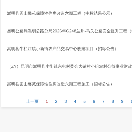
嵩明县圆山馨苑保障性住房改造六期工程（中标结果公示）
昆明公路局嵩明公路分局2026年G248兰州-马关公路安全提升工程
嵩明县牛栏江镇小新街农产品交易中心改建项目（招标公告）
（ZY）昆明市嵩明县小街镇东屯村委会大铺村小组农村公益事业财
嵩明县圆山馨苑保障性住房改造六期工程施工（招标公告）
上一页
1
2
3
4
5
6
7
8
9