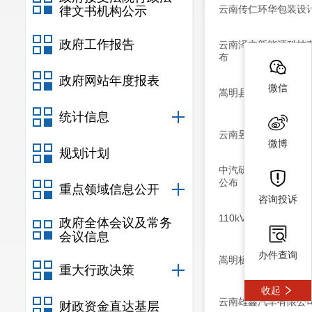
云南传仁环华包装设
律文书机构公示
政府工作报告
云南泽立新能源科技
布
政府网站年度报表
微信
嵩明县自然资源局行
统计信息
云南昱力科技园项目
微博
规划计划
中汽研汽车检验中心
公布
重点领域信息公开
咨询投诉
110kV杨桥2号输
政府全体会议及常务
会议信息
办件查询
嵩明杨林经开区官军
重大行政决策
收起
云南雄鑫汽车有限公
财政资金直达基层