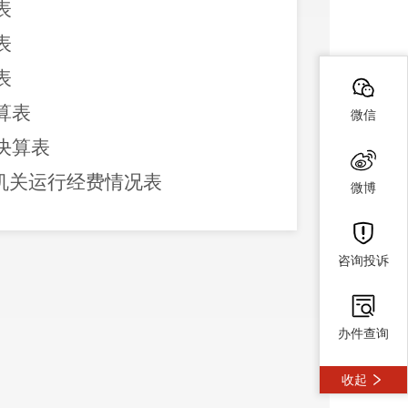
表
表
表
算表
微信
决算表
机关运行经费情况表
微博
情况表
咨询投诉
办件查询
说明
收起
明