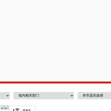
6
.
抓好抓实医院医保工作
；
7
.加强人才培养，积极引进人才；
8
.积极配合上级各项工作；
9
.抓实安全生产，确保医院平安建设及综
1
0
.持续开展爱国卫生、常态化开展
“七个
1
1
.加强专科专病、重点专科等特色科室
二、单位基本情况
（一）
机构设置情况
我部门共设置
3
0
个内设机构，包括：麻醉
眼科、外科、肛肠科、老年病科、内科、针灸
检验科、功能科、放射科、供应室、药剂科、