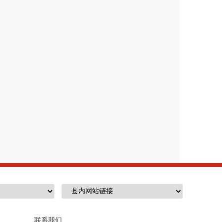
治维稳工作；
专项行动”工
作；
建设，发挥中医药优势。
手术科、骨科、妇科、耳鼻喉科、
科、治未病科、急诊科、体检科、
碎石科共
1
9
个临床医技科室，党委
联系我们