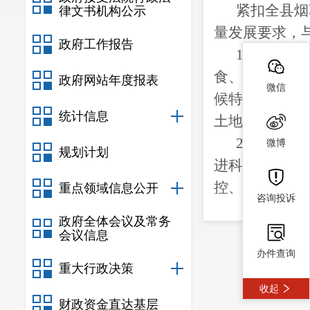
紧扣全县烟
律文书机构公示
量发展要求，
政府工作报告
1.优化生
食、重要农产
政府网站年度报表
微信
候特点，突出
统计信息
土地流转工作
2.推动绿
微博
规划计划
进科技成果在
控、土壤保育
重点领域信息公开
咨询投诉
农残管控工作
政府全体会议及常务
3.创新生
会议信息
展特色优势农业
办件查询
重大行政决策
产加工模式。
收起
植大户，力争
财政资金直达基层