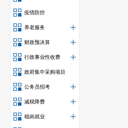
4.构建和
疫情防控
烟消费端口主
会共建、公益
养老服务
县“创文”、“创
5.打造良
财政预决算
作”综合治理机
行政事业性收费
任务：在十四
保持2.3—2
政府集中采购项目
振兴，力争不
公务员招考
相关文件：
减税降费
干政策措施实
稳岗就业