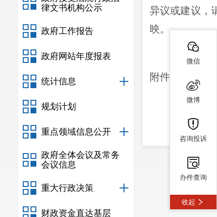
律文书机构公示
异议或建议，
映。
政府工作报告
监督电话
政府网站年度报表
微信
附件：
2026
统计信息
微博
规划计划
重点领域信息公开
咨询投诉
政府全体会议及常务
会议信息
办件查询
重大行政决策
收起
财政资金直达基层