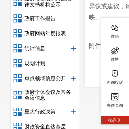
律文书机构公示
异议或建议，
映。
政府工作报告
监督电话
政府网站年度报表
微信
附件：
2026
统计信息
微博
规划计划
重点领域信息公开
咨询投诉
政府全体会议及常务
会议信息
办件查询
重大行政决策
收起
财政资金直达基层