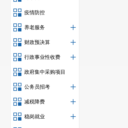
符 芳 汉
疫情防控
欧 勇 汉
李 民 藏
养老服务
张 腾 汉
财政预决算
周永俊
汉
行政事业性收费
王崇华
办公地址
政府集中采购项目
办公时间
公务员招考
联系方式
减税降费
负责人姓
稳岗就业