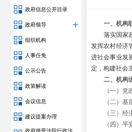
政府信息公开目录
一、
机构
政府领导
落实国家
组织机构
发挥
农村
经济
人事任免
进社会事业发
定，构建社会
公示公告
二、机构
政策解读
（一）
党
会议信息
（二）
基
（三）经
建议提案办理
（四）平
政府接受法院行政法