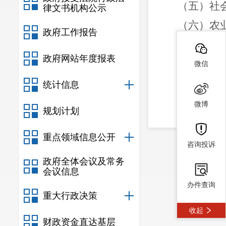
（五）社
律文书机构公示
（六）农
政府工作报告
（七）党
政府网站年度报表
（八）综
微信
三、班子
统计信息
张 清 汉
微博
规划计划
代秋鹏 
重点领域信息公开
黄艳华 
咨询投诉
法委员；
政府全体会议及常务
会议信息
李亚婕 
办件查询
重大行政决策
陈 蕾 汉
收起
欧建辉 
财政资金直达基层