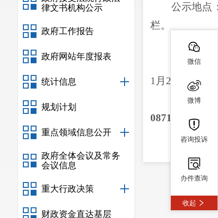
公示地点
律文书机构公示
栏。
政府工作报告
二、项目
政府网站年度报表
本项目用
微信
1
月
21
日取得《
统计信息
本公示详
微博
规划计划
0871-67926030
重点领域信息公开
咨询投诉
政府全体会议及常务
会议信息
办件查询
重大行政决策
收起
财政资金直达基层