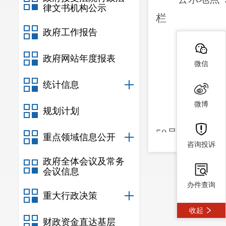
律文书机构公示
栏
政府工作报告
二、
项目
项目名称
政府网站年度报表
微信
建设性质
统计信息
建设单位
微博
规划计划
项目建设
50
号地块
重点领域信息公开
咨询投诉
建设内容
政府全体会议及常务
7924.41
平方米
会议信息
办件查询
高度
16.70
米）
重大行政决策
属设施等。
收起
财政资金直达基层