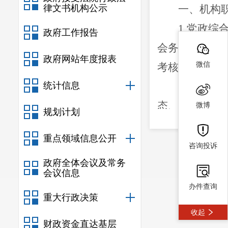
律文书机构公示
一、
机构
1
.
党政综
政府工作报告
会务、保密、
政府网站年度报表
微信
考核等工作。
统计信息
2
.
基层党
态、党的社会
微博
规划计划
民族宗教、人
重点领域信息公开
部、老年大学
咨询投诉
政府全体会议及常务
治理。
会议信息
3
.
经济发
办件查询
重大行政决策
展、项目促进
收起
企业管理服务
财政资金直达基层