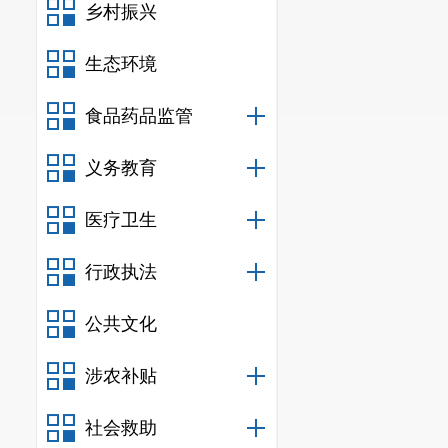
（6）
其他
乡村振兴
4.
逾期送
生态环境
四、预算
食品药品监管
（一）项
（二）资
义务教育
五
、目标
医疗卫生
按时、按
行政执法
撑材料；遵守
法性和完整性
公共文化
结果客观、真
涉农补贴
相关标准和规
社会救助
核。