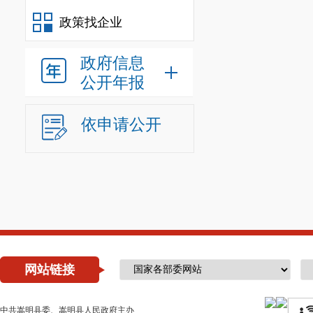
六
、购买
政策找企业
根据《云
政府信息
（
2021
年版
）
公开年报
购项目及部门
依申请公开
含）以下的项
行。
七
、资金
按照签订
八
、公示
网站链接
公示时间
中共嵩明县委、嵩明县人民政府主办