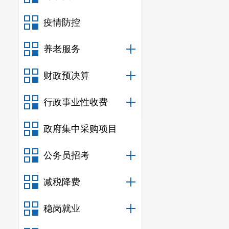
3.
提交资
疫情防控
（1）
法定
（2）
法定
养老服务
（3）
公
财政预决算
资质证书、财
行政事业性收费
绩、荣誉获得
（4）
审
政府集中采购项目
目标、服务方
公务员招考
人情况、保密
减税降费
署法定代表人
稳岗就业
（5）
报价