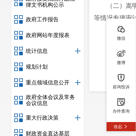
律文书机构公示
（二）嵩
等情况专项审
政府工作报告
（目录代
政府网站年度报表
微信
二、购买
统计信息
嵩明县审
微博
三、
主要
规划计划
（一）主
重点领域信息公开
咨询投诉
协助
开展
政府全体会议及常务
（二）资
会议信息
办件查询
1.
时间：
重大行政决策
2.
地点：
收起
财政资金直达基层