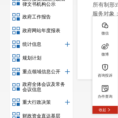
律文书机构公示
所有制形
服务对象
政府工作报告
经营性质
政府网站年度报表
类型：普
微信
诊疗科目
统计信息
联系地址
微博
规划计划
联系电话
重点领域信息公开
咨询投诉
政府全体会议及常务
会议信息
办件查询
重大行政决策
收起
财政资金直达基层