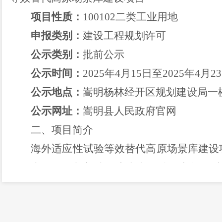
项目性质：
100102
二类工业用地
申报类别：
建设工程规划许可
公示类别：
批前公示
公示时间：
2025
年
4
月
15
日至
2025
年
4
月
23
公示地点：
嵩明杨林经开区规划建设局一
公示网址：
嵩明县人民政府官网
二、项目简介
海外适应性试验等效替代高原场景库建设
园
，
本项目规划新建
调度中心、准备车间、维
调度中心
为地上
5
层
；
准备车间和维修车间为
上
1
层
。