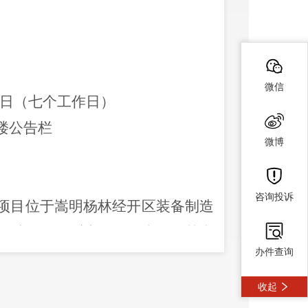
微信
日（七个工作日）
楼公告栏
微博
咨询投诉
项目位于嵩明杨林经开区装备制造
修车间及人流门卫
4
栋
建筑
，
其中
办件查询
地上
1
层、局部
2
层；人流门卫为地
收起