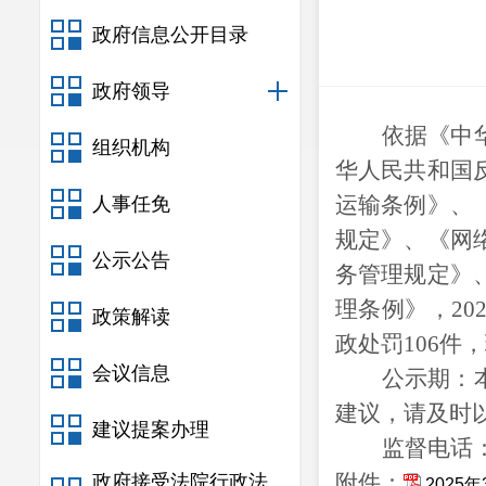
政府信息公开目录
政府领导
依据
《中
组织机构
华人民共和国
运输条例》、
人事任免
规定》、《网
公示公告
务管理规定》
理条例》，
20
政策解读
政处罚
106
件，
会议信息
公示期：
建议，请及时
建议提案办理
监督电话
附件
：
政府接受法院行政法
2025