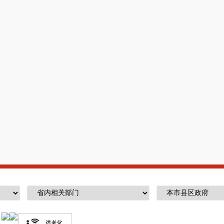
伍，协调各相关部门参与应急救援工作。
7.
统筹应急救援力量建设，负责消防、森
震和地质灾害救援等应急救援队伍协调调度，
设，指导各镇（街道）、园区及社会应急救援
8.
指导城镇、农村、森林、草原消防工作
林草原火灾扑救工作。
9.
指导协调森林和草原火灾、水旱灾害、
自然灾害综合监测预警工作，指导开展自然灾
10.
组织协调灾害救助工作，组织指导灾
作，管理、分配救灾款物并监督使用。
11.
依法行使安全生产综合监督管理职权
门和各镇（街道）、园区安全生产工作，组织
12.
按照分级、属地原则，依法监督检查
全生产法律法规情况及其安全生产条件，以
料、劳动防护用品的安全生产管理工作。依法
制度。负责煤矿行业安全监督管理综合工作。
工作和烟花爆竹安全生产监督管理工作。
13.
依法组织指导生产安全事故调查处理