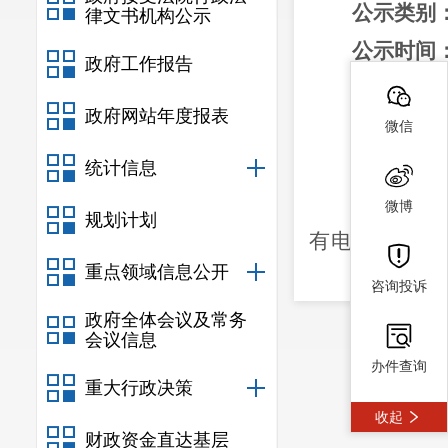
公示类别
律文书机构公示
公示时间
政府工作报告
公示地点
政府网站年度报表
公示网址
微信
二、项目
统计信息
本项目由
微博
规划计划
有电力井连通
重点领域信息公开
交至官军公路
咨询投诉
全线新建电缆
政府全体会议及常务
会议信息
Φ
50(CPVC
管
)
办件查询
重大行政决策
三、规划
收起
电力通道
财政资金直达基层