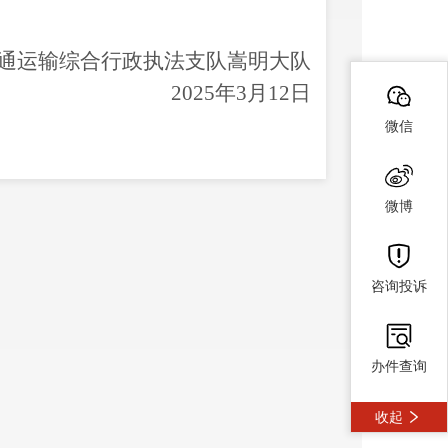
通运输综合行政执法支队嵩明大队
2025
年
3
月
12
日
微信
微博
咨询投诉
办件查询
收起