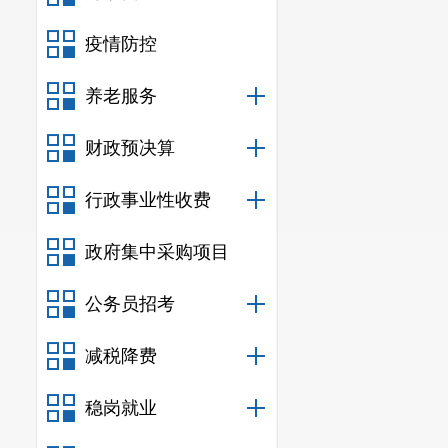
（一）中
疫情防控
规及规章另有
养老服务
欠土地出让价
（二）申
财政预决算
三、挂牌
行政事业性收费
本次网上
政府集中采购项目
年
3
月
13
日
9:0
公务员招考
省）
/
云南省公
明市”，切换
减税降费
省·昆明市）
稳岗就业
（包括挂牌出