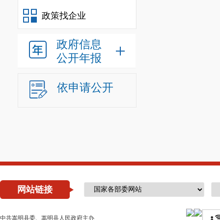
六、网上
政策找企业
网上限时
挂牌报价
政府信息
公开年报
内，做出愿意
动进入网上限
依申请公开
七、竞得
本次国有
则确定竞得人
八、其他
（一）申
网站链接
竞买。数字证
中共嵩明县委、嵩明县人民政府主办