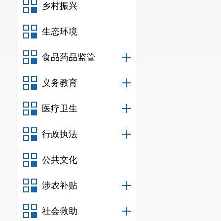
乡村振兴
四、竞买
生态环境
办理时限
参加网上
食品药品监管
统，在系统上
义务教育
竞买保证金缴
医疗卫生
五、网上
行政执法
网上挂牌
公共文化
取得竞
统，系统将在
涉农补贴
据情况多次报
社会救助