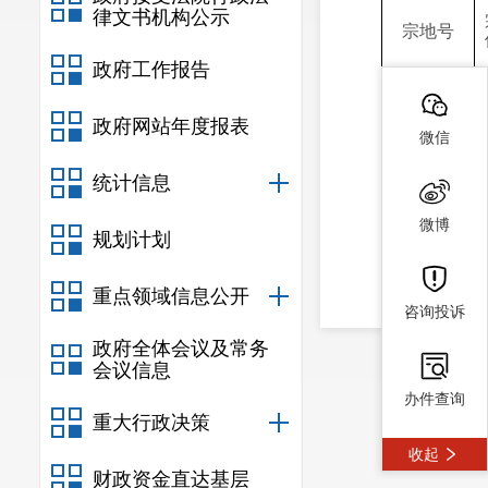
律文书机构公示
宗地号
政府工作报告
政府网站年度报表
微信
统计信息
SMZ2025-
微博
6
规划计划
重点领域信息公开
咨询投诉
政府全体会议及常务
（注：交易
会议信息
办件查询
件。）
重大行政决策
收起
二、竞买
财政资金直达基层