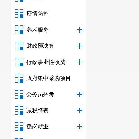
三、政府采购
四、单位绩效
疫情防控
（一）单位整
养老服务
（二）单位整
（三）项目支
财政预决算
五、其他重要
六、相关口径
行政事业性收费
第五部分
名词
政府集中采购项目
公务员招考
一、主要
（一）主
减税降费
实施初中
稳岗就业
（二）
202