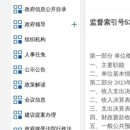
政府信息公开目录
监督索引号
5
政府领导
组织机构
人事任免
第一部分
单位
一、主要职能
公示公告
二、单位基本
第二部分
202
政策解读
一、收入支出
二、收入决算
会议信息
三、支出决算
建议提案办理
四、财政拨款
五、一般公共
政府接受法院行政法