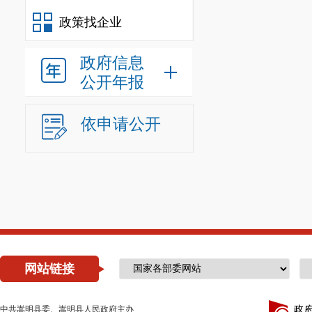
单位0个，参照
政策找企业
1.嵩明县
政府信息
嵩明县杨
公开年报
（三）
单
依申请公开
嵩明县杨
行政工勤编制0
人员0人（含行
人员
73人
。
年末
尚未
人）。
年末
由
网站链接
年末其他
中共嵩明县委、嵩明县人民政府主办