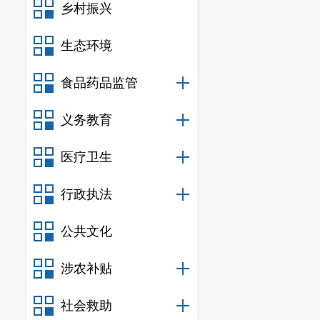
乡村振兴
1.进行思
2.进行教
生态环境
3.进行教
食品药品监管
二、单位
义务教育
（一）
机
我单位共
医疗卫生
室、政教室、
行政执法
所属单位
0
公共文化
我单位为
涉农补贴
（二）决
纳入嵩明
社会救助