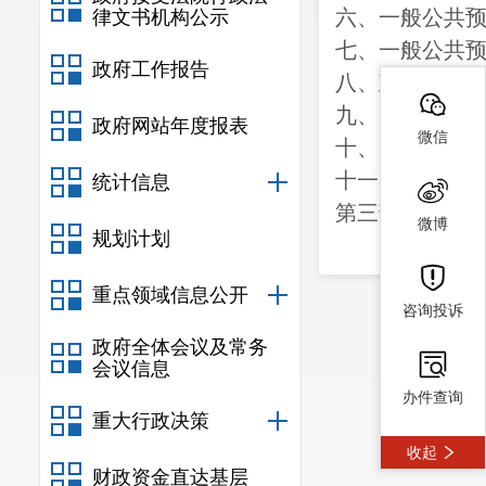
六、一般公共
律文书机构公示
七、一般公共
政府工作报告
八、政府性基
九、国有资本
政府网站年度报表
微信
十、财政拨款
“
十一、一般公
统计信息
第三部分
202
微博
规划计划
一、收入决算
二、支出决算
重点领域信息公开
三、一般公共
咨询投诉
政府全体会议及常务
四、财政拨款
“
会议信息
第四部分
其他
办件查询
重大行政决策
一、机关运行
收起
二、国有资产
财政资金直达基层