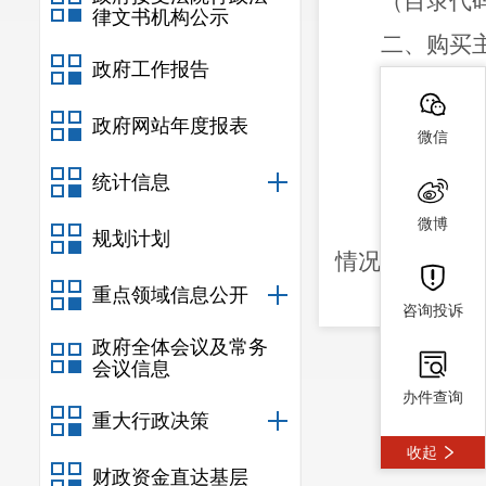
（目录代
律文书机构公示
二、购买
政府工作报告
嵩明县审
政府网站年度报表
三、
主要
微信
（一）主
统计信息
聘请社会
微博
规划计划
情况专项审计
重点领域信息公开
（二）资
咨询投诉
1.
时间：
政府全体会议及常务
会议信息
2.
地点：
办件查询
重大行政决策
3.
提交资
收起
（1）
法定
财政资金直达基层