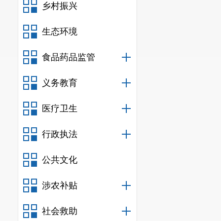
乡村振兴
四、预算
（一）项
生态环境
1.
经济责
食品药品监管
2.
某资金
义务教育
（二）资
医疗卫生
五
、目标
按时、按
行政执法
撑材料；遵守
公共文化
法性和完整性
涉农补贴
结果客观、真
相关标准和规
社会救助