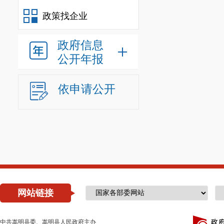
核。
政策找企业
六
、购买
政府信息
根据《云
公开年报
(2021
年版
)
的
项目及部门集
依申请公开
以下的项目，
七
、资金
按照签订
八
、公示
公示时间
网站链接
中共嵩明县委、嵩明县人民政府主办