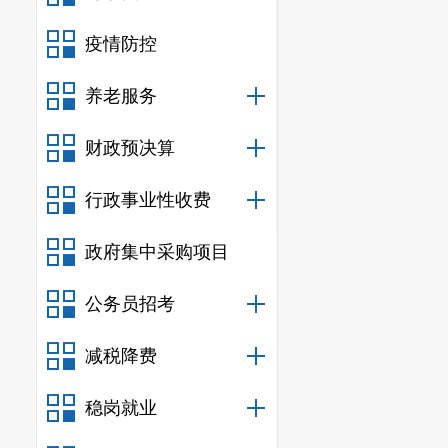
（2）
法定
疫情防控
（3）
公
养老服务
资质证书、财
财政预决算
绩、荣誉获得
（4）
审
行政事业性收费
目标、服务方
政府集中采购项目
人情况、保密
公务员招考
署法定代表人
（5）
报价
减税降费
（6）
其他
稳岗就业
4.
逾期送