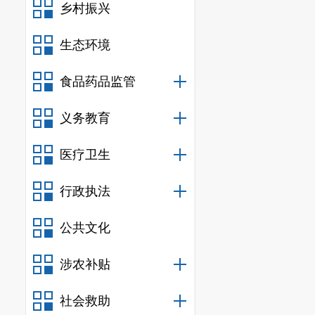
明市”，切换
乡村振兴
省·昆明市）
生态环境
（包括挂牌出
食品药品监管
四、竞买
义务教育
办理时限
参加网上
医疗卫生
统，在系统上
行政执法
竞买保证金缴
公共文化
五、网上
涉农补贴
网上挂牌
取得竞
社会救助