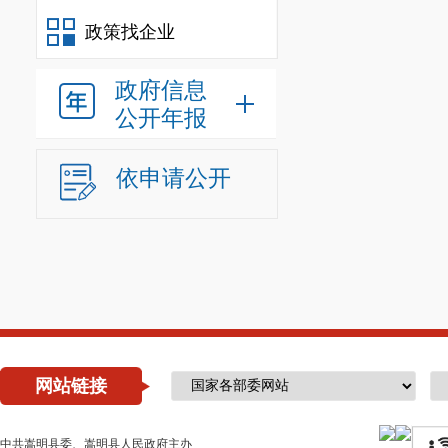
统，系统将在
政策找企业
据情况多次报
政府信息
六、网上
公开年报
网上限时
依申请公开
挂牌报价
内，做出愿意
动进入网上限
七、竞得
本次国有
网站链接
则确定竞得人
八、其他
中共嵩明县委、嵩明县人民政府主办