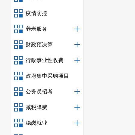
件。）
疫情防控
二、竞买
养老服务
（一）中
财政预决算
规及规章另有
行政事业性收费
欠土地出让价
（二）申
政府集中采购项目
三、挂牌
公务员招考
本次网上
减税降费
年
8
月
20
日
9:00
稳岗就业
省）
/
云南省公