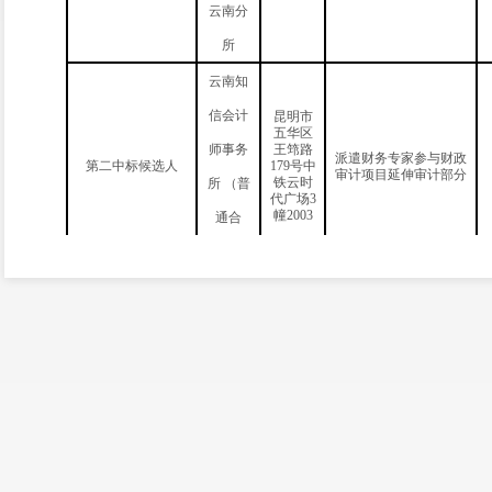
云南分
所
云南知
信会计
昆明市
五华区
师事务
王筇路
派遣财务专家参与
财政
第
二
中标候选人
179号中
审计项目延伸审计部分
铁云时
所 （普
代广场3
幢2003
通合
伙）
云南同
润会计
昆明市
高新区
师事务
科业路2
派遣财务专家参与
财政
第
三
中标候选人
号城市
审计项目延伸审计部分
新光大
所（普
厦A座
1513室
通合
伙）