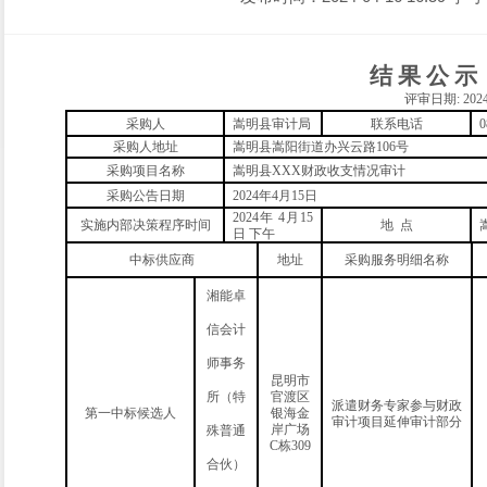
结
果
公
示
评审日期
:
202
采购人
嵩明县审计局
联系电话
0
采购人地址
嵩明县嵩阳街道办兴云路106号
采购项目名称
嵩明县XXX财政收支情况审计
采购公告日期
2024
年
4
月
15
日
2024
年
4
月
15
实施内部决策程序
时间
地
点
日
下午
中标供应商
地址
采购服务明细名称
湘能卓
信会计
师事务
昆明市
所（特
官渡区
派遣财务专家参与
财政
第
一
中标候选人
银海金
审计项目延伸审计部分
岸广场
殊普通
C栋309
合伙）