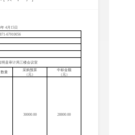
4
年
4
月
15
日
871-67910056
嵩明县审计局三楼会议室
采购预算
中标金额
数量
（元）
（
元
）
30000.00
28800.00