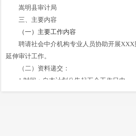
嵩明县审计局
三、
主要内容
（一）主要工作内容
聘请社会
中介
机构专业人员协助开展
XXX
延伸
审计
工作。
（二）资料递交：
1.
时间：
自本计划公告起五个工作日内
。
2.
地点：嵩明县审计局（嵩明县嵩阳街道
3.
提交资料
：
（1）
法定代表人身份证明书（
复印件加
（2）
法定代表人授权委托书（
复印件加