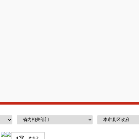
项目及部门集中采购项目之外属于分散采购，
以下的项目，不属于政府采购范围，由嵩明县
七
、资金支付方式
按照签订购买服务协议内容支付服务费用
八
、公示
公示时间自公布之日起，公示
5
个工作日
嵩明县
202
4
年
4
月
8
日
（联系人：
马明顺
联系电话：
0871-67910056
报价一览表