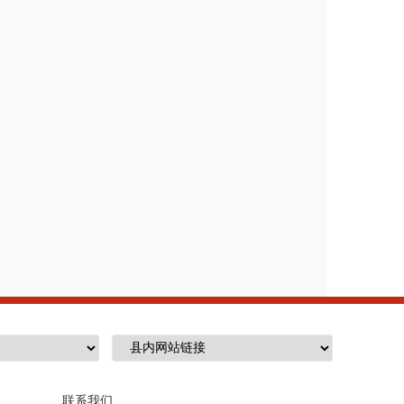
单项或批量金额在
60
万元（不含）
审计局按照内控、财务制度执行。
。
。
审计局
）
联系我们