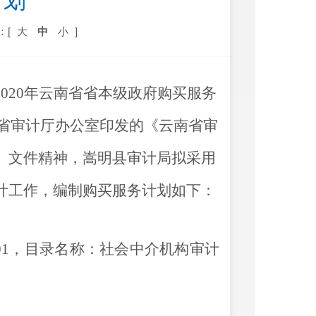
计划
：[
大
中
小
]
2020
年云南省省本级政府购买服务
省审计厅办公室印发的《云南省审
》
文件精神，
嵩明县审计局
拟
采用
计工作
，
编制
购买服务
计划如下
：
01
，目录名称：社会中介机构审计