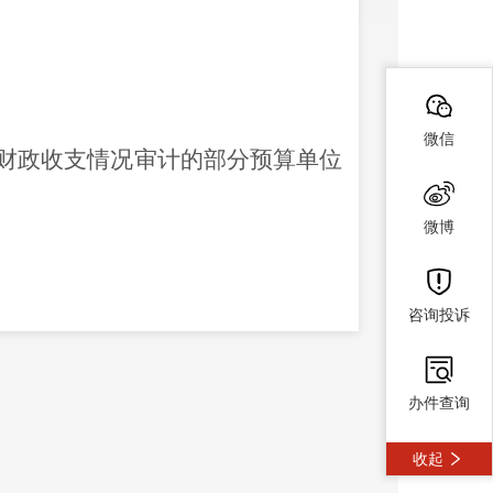
微信
财政
收支情况审计的部分预算单位
微博
咨询投诉
办兴云路
106
号）。
办件查询
盖公章
）；
收起
盖公章
）；