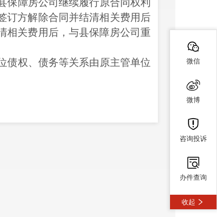
县保障房公司继续履行原合同权利
签订方解除合同并
结清
相关费用
后
清
相关费用后，与
县保障房公司
重
位债权、债务等关系
由
原主管单位
微信
微博
单位电话咨询：
地址
联系电话
咨询投诉
道盟台东
（住房保
0871-67913263
办件查询
道为民服
收起