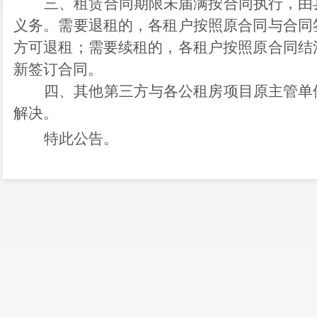
三、
租赁合同期限未届满
按合同执行，由
义务
。需要退租的，各租户按照原合同与合同
方可退租；需要续租的，各租户按照原合同
结
新签订合同
。
四、
其他第三方与各
公租房
项目原主管单
解决。
特此公告。
业务办理地址如下，如有疑惑，可拨打各
序号
单位名称
嵩阳街
1
县住房城乡建设局
路
80
号
障科）
嵩阳街