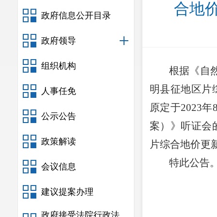
合地
政府信息公开目录
政府领导
组织机构
根据《自
明县
征地区片
人事任免
原定于
20
23
年
公示公告
案）》听证会
政策解读
片综合地价更
特此公告
会议信息
建议提案办理
政府接受法院行政法