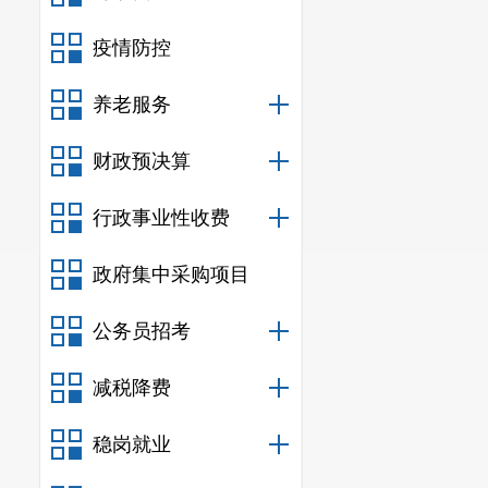
各班子成员作
疫情防控
年度重点任务
养老服务
入重点督办事
员
提案办理工
财政预决算
（一）
根
行政事业性收费
查工作实施方
政府集中采购项目
2025
年）》（
癌筛查，促进
公务员招考
（二）
开
减税降费
极开展两癌筛
稳岗就业
适龄妇女进行