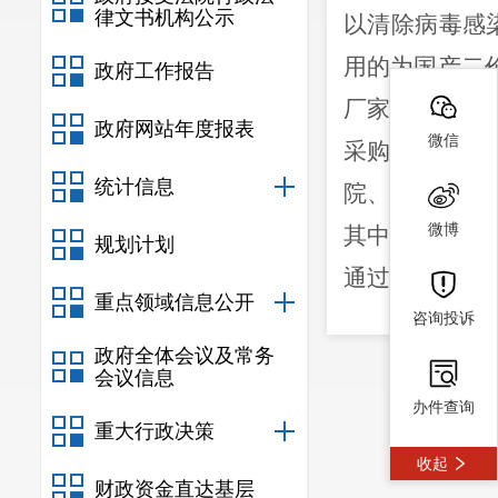
律文书机构公示
以清除病毒感
用的为国产二
政府工作报告
厂家限制，全
政府网站年度报表
微信
采购计划数。
统计信息
院、牛栏镇中
微博
其中二价疫苗
规划计划
通过对外公布
重点领域信息公开
二、意见
咨询投诉
政府全体会议及常务
根据县政
会议信息
知》（嵩政办
办件查询
重大行政决策
理工作，县卫
收起
议、政协委员
财政资金直达基层