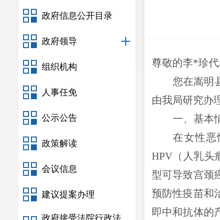
政府信息公开目录
政府领导
尊敬的李
*
珍
代
组织机构
您
在
嵩明
人事任免
由
我局研究办
公示公告
一、基本
在女性恶
政策解读
HPV
（人乳头
会议信息
型可导致宫颈
预防性疫苗和
建议提案办理
即中和抗体的
政府接受法院行政法