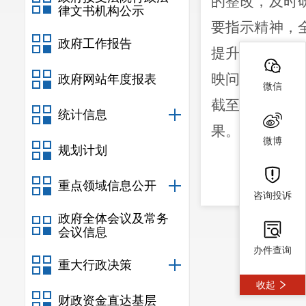
的整改
，及时
律文书机构公示
要指示精神，
政府工作报告
提升管理效能
映
问题
1
个、
政府网站年度报表
微信
截至
2022年
12
统计信息
果。
微博
规划计划
一、
压实
县信访局
重点领域信息公开
咨询投诉
措施
，
按要求
政府全体会议及常务
会议信息
二、
统筹
办件查询
县信访局
重大行政决策
兼治；对
反映
收起
财政资金直达基层