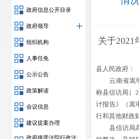
情况
政府信息公开目录
政府领导
关于
202
1
组织机构
人事任免
县人民政府
：
公示公告
云南省嵩
政策解读
称县信访局）
计报告》（嵩审
会议信息
行和其他财政
建议提案办理
县信访局
政府接受法院行政法