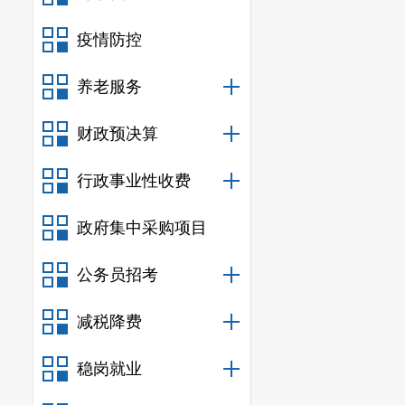
针对扩大
疫情防控
省级机关培训费
开支范围支出
养老服务
关于县信
财政预决算
核算不规范，
会委员会一是
行政事业性收费
行，进一步提
政府集中采购项目
《行政事业单
公务员招考
支凭证均收集
补全完善；三
减税降费
局
开展
的相关
稳岗就业
度要求。