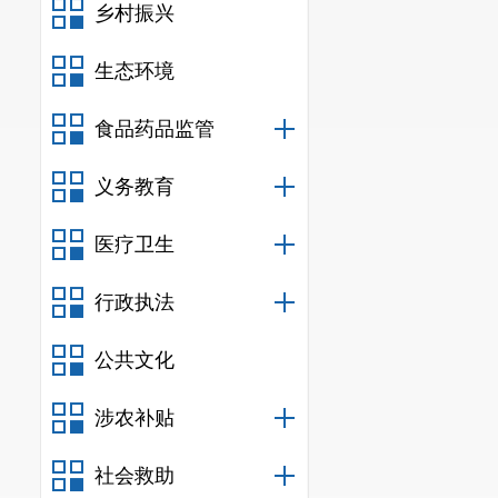
乡村振兴
二、 聚焦行
生态环境
充分调动当地
间聚焦新“玩”法
食品药品监管
景。该空间建设有
适，芳香的氛围内
义务教育
物资源展示区、干
医疗卫生
理念，开发新型文
行政执法
公共文化
涉农补贴
社会救助