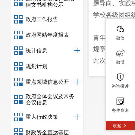
题导向、实践
律文书机构公示
学校各级团组
政府工作报告
本次学习
政府网站年度报表
青年团普通中
微信
规章制定条例
统计信息
此次学习，所
微博
规划计划
跟党走、奋进
重点领域信息公开
青年工作的要
咨询投诉
春誓言，贡献
政府全体会议及常务
会议信息
办件查询
重大行政决策
收起
财政资金直达基层