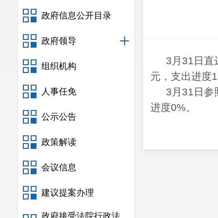
政府信息公开目录
政府领导
3
月
31
日
直
组织机构
元，支出进度1
3
月
31
日
参
人事任免
进度0%。
公示公告
政策解读
会议信息
建议提案办理
政府接受法院行政法