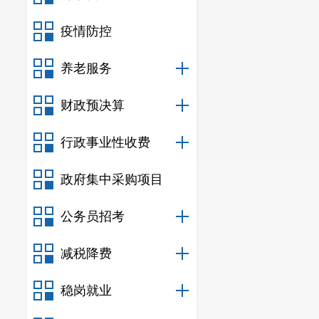
信
疫情防控
行
其他对外
养老服务
信
财政预决算
行
行
行政事业性收费
政府集中采购项目
信
公务员招考
行政
减税降费
信
政府
稳岗就业
三、收到