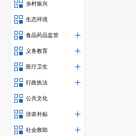
乡村振兴
（本列数据的勾
生态环境
二项之和，等于
食品药品监管
一、本年新收
二、上年结转
义务教育
（一）
医疗卫生
（二）
的，只
他情形
行政执法
公共文化
涉农补贴
社会救助
（三）