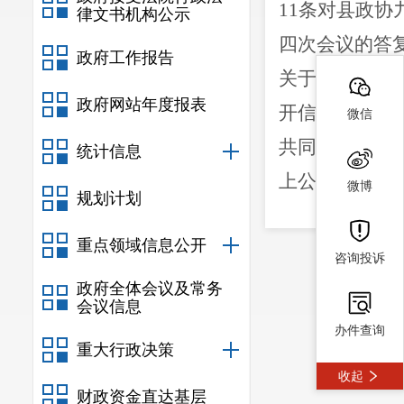
11条对
县政协
律文书机构公示
四次会议的答
政府工作报告
关于公开财政专
政府网站年度报表
开信息合计
90
微信
共同努力下
,
统计信息
上公开做到全
微博
规划计划
二、主动
重点领域信息公开
咨询投诉
政府全体会议及常务
信
会议信息
办件查询
重大行政决策
规
收起
财政资金直达基层