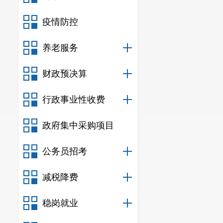
疫情防控
养老服务
财政预决算
会上，
县
行政事业性收费
背景资料作简
政府集中采购项目
处理收费标准
分表达了各自
公务员招考
环境卫生，培
减税降费
居环境
。
稳岗就业