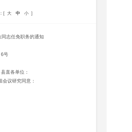
：[
大
中
小
]
位同志任免职务的通知
〕6号
，县直各单位：
党组会议研究同意：