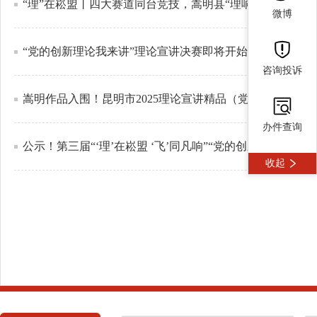
“理”在崧盟丨四大赛道同台竞技，嵩明县“理响园区”理论
微博
“党的创新理论我来讲”理论宣讲决赛即将开始！入围作品
咨询投诉
嵩明作品入围！昆明市2025理论宣讲精品（党课）作品揭晓
办件查询
公示！第三届“‘理’在崧盟 ‘飞’同凡响”“党的创新理论我来
收起