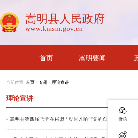
嵩明县人民政府
www.kmsm.gov.cn
首页
嵩明要闻
当前位置:
首页
/
专题
/
理论宣讲
理论宣讲
嵩明县第四届“‘理’在崧盟 ‘飞’同凡响”“党的创新理论我来
微信