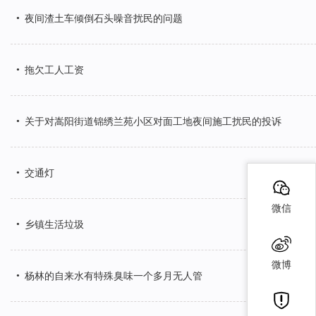
•
夜间渣土车倾倒石头噪音扰民的问题
•
拖欠工人工资
•
关于对嵩阳街道锦绣兰苑小区对面工地夜间施工扰民的投诉
•
交通灯
微信
•
乡镇生活垃圾
微博
•
杨林的自来水有特殊臭味一个多月无人管