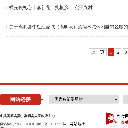
戎光映初心丨李新龙：扎根乡土 实干兴村
关于嵩明县牛栏江流域（嵩明段）禁捕水域休闲垂钓区域的
上一页
1
2
3
网站链接
中共嵩明县委、嵩明县人民政府主办
网站地图
网站标识：5301270001
滇ICP备19011372号-1