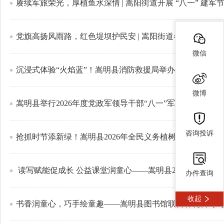
赓续军旅荣光，厚植鱼水深情 | 嵩阳街道开展 “八一” 建军
党旗高扬风雨路，红色堤坝护民安 | 嵩阳街道各级党组织
微信
沉浸式体验“火焰蓝”！嵩明县消防救援局举办暑期消防夏令
微博
嵩明县举行2026年度党政军领导干部“八一”军事日活动
咨询投诉
抢抓时节添新绿！嵩明县2026年全民义务植树活动启动
​ 读写赋能促成长 公益课堂润童心——嵩明县2026年第二
办件查询
收起
书香润童心，巧手绘童趣——嵩明县图书馆联合春晓公司到