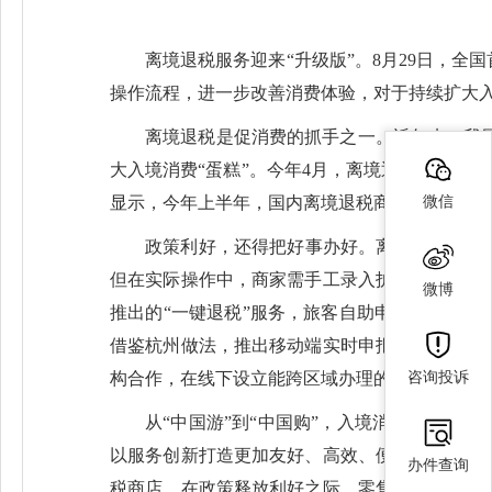
离境退税服务迎来“升级版”。8月29日，
操作流程，进一步改善消费体验，对于持续扩大
离境退税是促消费的抓手之一。近年来，我
大入境消费“蛋糕”。今年4月，离境退税“即买
微信
显示，今年上半年，国内离境退税商店超7200家，
政策利好，还得把好事办好。离境退税“即
但在实际操作中，商家需手工录入护照信息作为
微博
推出的“一键退税”服务，旅客自助申请、商户一
借鉴杭州做法，推出移动端实时申报、电子发票
咨询投诉
构合作，在线下设立能跨区域办理的退税点，不
从“中国游”到“中国购”，入境消费增长可
以服务创新打造更加友好、高效、便捷的旅游消
办件查询
税商店。在政策释放利好之际，零售商家不妨根