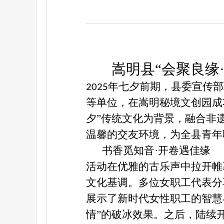
嵩明县
“会聚良缘
年七夕
前期
，县委宣传部
2025
等单位
，在嵩明秘境文创园成
夕
”
传统文化为背景，融合非
温馨的交友环境
，
为全县青年
书香觅知音
·开卷遇佳缘
活动在优雅的古乐声中拉开帷
文化基调。多位女职工代表分
展示了新时代女性职工的智慧
情
”
的破冰效果
。
之后
，陆续