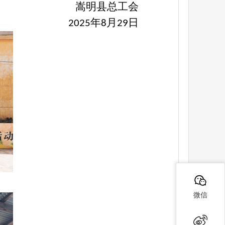
嵩明县总工会
年
月
日
2025
8
29
微信