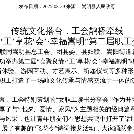
发布日期：2025-08-29
来源： 嵩明县人民政府
传统文化搭
台
，工会鹊桥牵线
·‘工’享花‘会’·幸福嵩明”第二届职
联同
嵩明县总工会、团县委、县妇联
、嵩阳街道
功举办第二届
“会聚良缘·‘工’享花‘会’·幸福嵩
遗体验、游园互动、才艺展示、祈愿仪式等多种形
职工打造了一场融文化传承与情感交流于一体的
幕。工会特别策划的
“
女职工读书分享会
”
作为开
享了与
“
七夕、爱情、家风
”为
主题相关的经典篇
与风采，也让青年朋友们在思想共鸣中打开了话
开展了有趣的
“
飞花令
”
诗词接龙活动，大家踊跃参