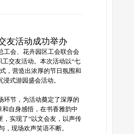
工交友活动
成功
举
办
总工会、花卉园区工会联合会
明”职工交友活动。本次活动以
“
七
式，营造出浓厚的节日氛围和
沉浸式游园盛会
活动
。
场环节，为活动奠定了深厚的
章和自身感悟，在书香雅韵中
匣，实现了
“
以文会友，以声传
与，现场欢声笑语不断。