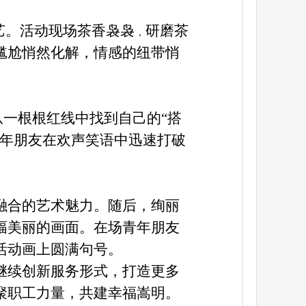
艺。活动现场茶香袅袅
研磨茶
，
尴尬悄然化解，情感的纽带悄
从一根根红线中找到自己的
“搭
年朋友在欢声笑语中迅速打破
融合的艺术魅力。随后，绚丽
幅美丽的画面。在场
青年朋友
活动画上圆满句号。
继续创新服务形式，打造更多
聚职工力量，共建幸福嵩明。