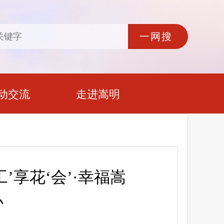
动交流
走进嵩明
’享花‘会’·幸福嵩
办