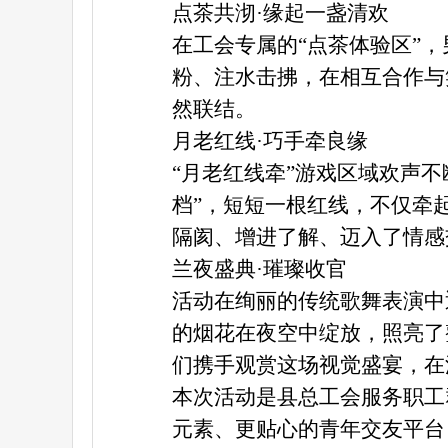
点茶共沏
·缘起一盏清欢
在工会专属的
“点茶体验区”，
粉、注水击拂，在
相互
合作与
然联结。
月老红线
·巧手牵良缘
“月老红线牵”游戏区域欢声不
档”，
短短一根红线，不仅牵
隔阂、增进了解
、迈入了情感
兰夜盛典
·璀璨收官
活动在绚丽的传统歌舞表演中
的烟花在夜空中绽放，照亮了
们
携手观赏这场视觉盛宴，在
本次活动是县总工会服务职工
元
素
、更贴心的
青年
交友平台