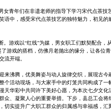
男女
青年
们在非遗老师的指导下学习宋代点茶技
笑语中，
感受宋代点茶技艺的
独特魅力
，
初见的
断。游戏以“红线”为媒，
男女职工
们默契配合，
起了游戏的搭档，仿佛月老抛出的缘分，让各位青
交流开端
。
迎来
沸腾
，优美舞姿与动人旋律交织，展现古今
整个活动现场，与大家手中的灯笼共同构成了一
漫天华彩中共同许下美好心愿，为本次七夕文化
群众
、凝聚人心的重要举措。
下步
，县总工会将
，切实提升
广大职工群众
的归属感与幸福感，汇