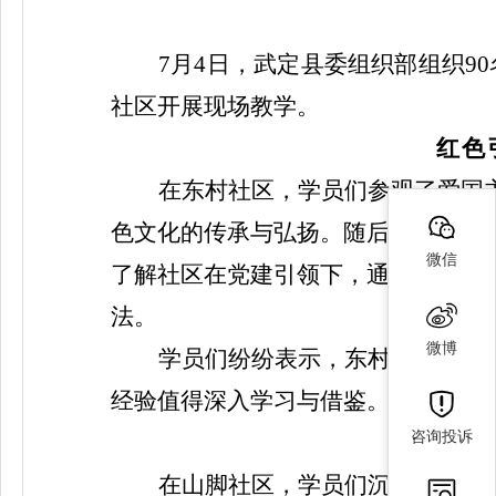
7
月
4
日，武定县委组织部组织
90
社区开展现场教学。
红色
在东村社区，学员们参观了爱国
色文化的传承与弘扬。随后，学员们
微信
了解社区在党建引领下，通过
“
党总支
法。
微博
学员们纷纷表示，东村社区将红
经验值得深入学习与借鉴。
咨询投诉
产
在山脚社区，学员们沉浸式体验